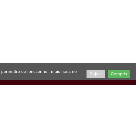
i permettre de fonctionner, mais nous ne
Reject
Compris

uveau nom de domaine