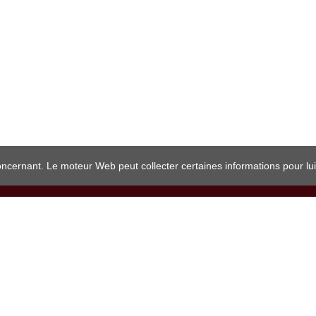
oncernant. Le moteur Web peut collecter certaines informations pour lu
Site Web créé avec le constructeur de site Web Site.pro
Comment supprimer les publicités ?
Web Professionnel
.
Constructeur d'étiquettes blanches
.
Acheter un no