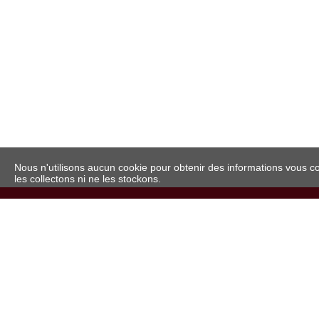
Nous n'utilisons aucun cookie pour obtenir des informations vous c
les collectons ni ne les stockons.
© 2024
leranchante.com
Constructeur de Site 